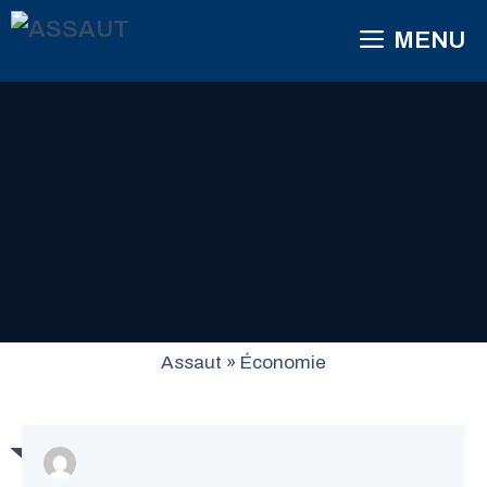
Aller
MENU
au
contenu
Assaut
»
Économie