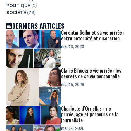
POLITIQUE
(1)
SOCIÉTÉ
(76)
DERNIERS ARTICLES
Corentin Sellin et sa vie privée :
entre notoriété et discrétion
mai 16, 2026
Claire Bricogne vie privée : les
secrets de sa vie personnelle
mai 15, 2026
Charlotte d’Ornellas : vie
privée, âge et parcours de la
journaliste
mai 14, 2026