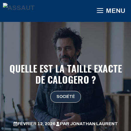
Aller
MENU
au
contenu
QUELLE EST LA TAILLE EXACTE
DE CALOGERO ?
SOCIÉTÉ
FÉVRIER 12, 2026
PAR
JONATHAN LAURENT